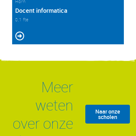
Horn
Docent informatica
0,1 fte
Meer
weten
Naar onze
scholen
over onze