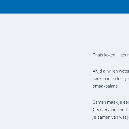
Thais koken – geur,
Altijd al willen wet
keuken in en leer j
smaakbalans.
Samen maak je een 
Geen ervaring nodi
je samen van wat j