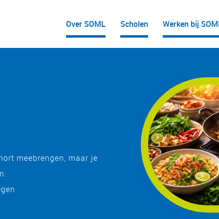
Over SOML
Scholen
Werken bij SOM
hort meebrengen, maar je
n.
egen